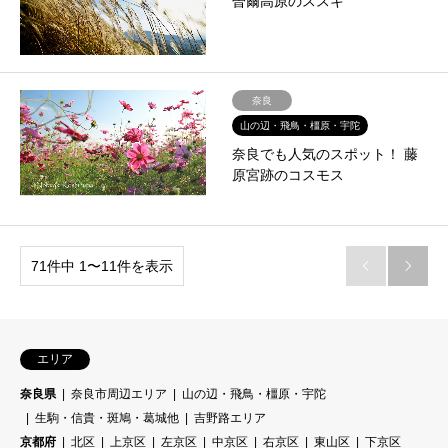
曽爾高原のススキ
奈良
山の辺・飛鳥・橿原・宇陀
奈良でも人気のスポット！ 藤
原宮跡のコスモス
71件中 1〜11件を表示


エリア
奈良県
奈良市周辺エリア
山の辺・飛鳥・橿原・宇陀
生駒・信貴・斑鳩・葛城他
吉野路エリア
京都府
北区
上京区
左京区
中京区
右京区
東山区
下京区