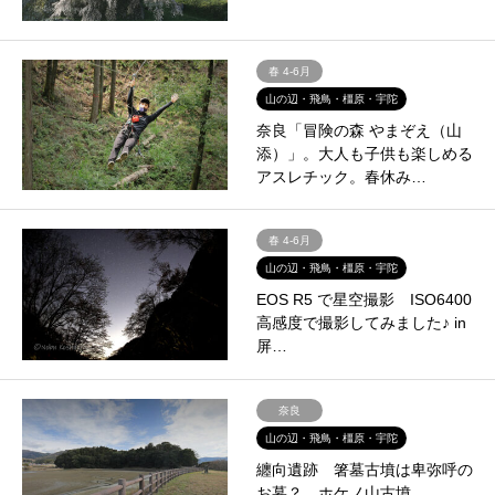
春 4-6月
山の辺・飛鳥・橿原・宇陀
奈良「冒険の森 やまぞえ（山
添）」。大人も子供も楽しめる
アスレチック。春休み…
春 4-6月
山の辺・飛鳥・橿原・宇陀
EOS R5 で星空撮影 ISO6400
高感度で撮影してみました♪ in
屏…
奈良
山の辺・飛鳥・橿原・宇陀
纏向遺跡 箸墓古墳は卑弥呼の
お墓？ ホケノ山古墳