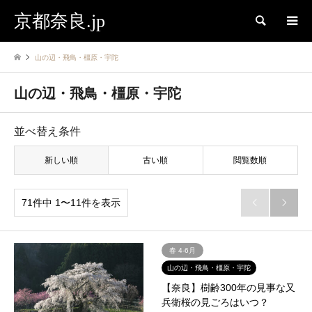
京都奈良.jp
検索
山の辺・飛鳥・橿原・宇陀
山の辺・飛鳥・橿原・宇陀
並べ替え条件
新しい順
古い順
閲覧数順
71件中 1〜11件を表示


春 4-6月
山の辺・飛鳥・橿原・宇陀
【奈良】樹齢300年の見事な又
兵衛桜の見ごろはいつ？