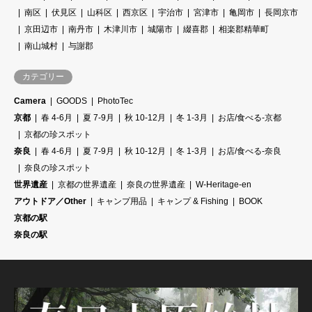
南区
伏見区
山科区
西京区
宇治市
宮津市
亀岡市
長岡京市
京田辺市
南丹市
木津川市
城陽市
綴喜郡
相楽郡精華町
南山城村
与謝郡
カテゴリー
Camera
GOODS
PhotoTec
京都
春 4-6月
夏 7-9月
秋 10-12月
冬 1-3月
お店/食べる-京都
京都の珍スポット
奈良
春 4-6月
夏 7-9月
秋 10-12月
冬 1-3月
お店/食べる-奈良
奈良の珍スポット
世界遺産
京都の世界遺産
奈良の世界遺産
W-Heritage-en
アウトドア／Other
キャンプ用品
キャンプ & Fishing
BOOK
京都の駅
奈良の駅