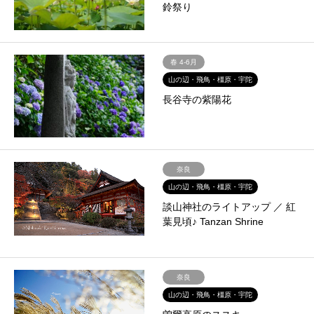
鈴祭り
春 4-6月
山の辺・飛鳥・橿原・宇陀
長谷寺の紫陽花
奈良
山の辺・飛鳥・橿原・宇陀
談山神社のライトアップ ／ 紅
葉見頃♪ Tanzan Shrine
奈良
山の辺・飛鳥・橿原・宇陀