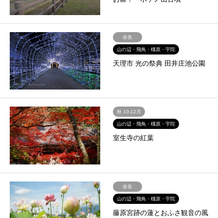
奈良
山の辺・飛鳥・橿原・宇陀
天理市 光の祭典 田井庄池公園
秋 10-12月
山の辺・飛鳥・橿原・宇陀
室生寺の紅葉
奈良
山の辺・飛鳥・橿原・宇陀
藤原宮跡の蓮とおふさ観音の風