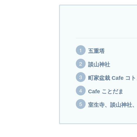
五重塔
談山神社
町家盆栽 Cafe コ
Cafe ことだま
室生寺、談山神社