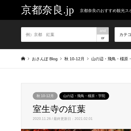
京都奈良.jp
京都奈良のおすすめ観光ス
and
カテ
or
おさんぽ Blog
秋 10-12月
山の辺・飛鳥・橿原
秋 10-12月
山の辺・飛鳥・橿原・宇陀
室生寺の紅葉
2020.11.26 / 最終更新日：2021.02.01