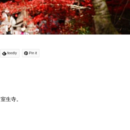
feedly
Pin it
な室生寺。