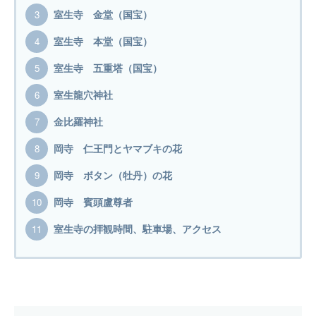
室生寺 金堂（国宝）
室生寺 本堂（国宝）
室生寺 五重塔（国宝）
室生龍穴神社
金比羅神社
岡寺 仁王門とヤマブキの花
岡寺 ボタン（牡丹）の花
岡寺 賓頭盧尊者
室生寺の拝観時間、駐車場、アクセス