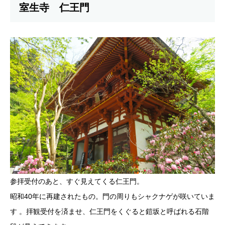
室生寺 仁王門
参拝受付のあと、すぐ見えてくる仁王門。
昭和40年に再建されたもの。門の周りもシャクナゲが咲いていま
す 。拝観受付を済ませ、仁王門をくぐると鎧坂と呼ばれる石階