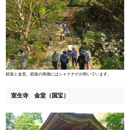
鎧坂と金堂。鎧坂の両側にはシャクナゲが咲いています。
室生寺 金堂（国宝）