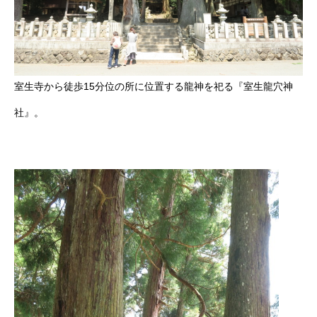
室生寺から徒歩15分位の所に位置する龍神を祀る『室生龍穴神
社』。