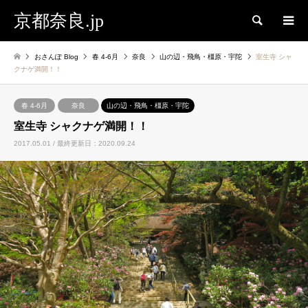
京都奈良.jp
検索
おさんぽ Blog
春 4-6月
奈良
山の辺・飛鳥・橿原・宇陀
室生寺 シャ
クナゲ満開！！
春 4-6月
奈良
山の辺・飛鳥・橿原・宇陀
室生寺 シャクナゲ満開！！
2017.05.01 / 最終更新日：2020.09.24