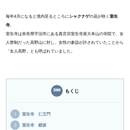
毎年4月になると境内至るところに
シャクナゲ
の花が咲く
室生
寺
。
室生寺は奈良県宇治市にある真言宗室生寺派大本山の寺院で、女
人禁制だった高野山に対し、女性の参詣が許されていたことから
「女人高野」とも呼ばれていました。
もくじ
室生寺 仁王門
室生寺 鎧坂