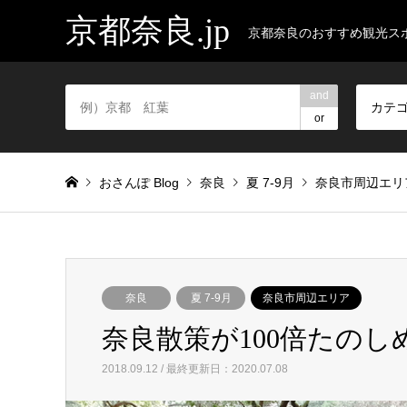
京都奈良.jp
京都奈良のおすすめ観光ス
and
カテ
or
おさんぽ Blog
奈良
夏 7-9月
奈良市周辺エリ
奈良
夏 7-9月
奈良市周辺エリア
奈良散策が100倍たの
2018.09.12 / 最終更新日：2020.07.08