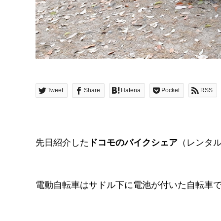
Tweet
Share
Hatena
Pocket
RSS
先日紹介した
ドコモのバイクシェア
（レンタ
電動自転車はサドル下に電池が付いた自転車