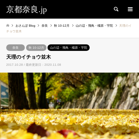
京都奈良.jp
検索
おさんぽ Blog
奈良
秋 10-12月
山の辺・飛鳥・橿原・宇陀
天理のイ
チョウ並木
奈良
秋 10-12月
山の辺・飛鳥・橿原・宇陀
天理のイチョウ並木
2017.10.28 / 最終更新日：2020.11.08