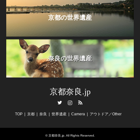
京都の世界遺産
奈良の世界遺産
京都奈良.jp
Twitter
Instagram
RSS
TOP
京都
奈良
世界遺産
Camera
アウトドア／Other
©
京都奈良.jp
. All Rights Reserved.