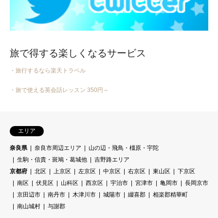
旅で得する楽しくなるサービス
・旅行するなら楽天トラベル
・旅で使える英会話レッスン 350円～
エリア
奈良県
奈良市周辺エリア
山の辺・飛鳥・橿原・宇陀
生駒・信貴・斑鳩・葛城他
吉野路エリア
京都府
北区
上京区
左京区
中京区
右京区
東山区
下京区
南区
伏見区
山科区
西京区
宇治市
宮津市
亀岡市
長岡京市
京田辺市
南丹市
木津川市
城陽市
綴喜郡
相楽郡精華町
南山城村
与謝郡