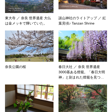
東大寺 ／ 奈良 世界遺産 大仏
談山神社のライトアップ ／ 紅
は金メッキで輝いていた。
葉見頃♪ Tanzan Shrine
奈良公園の桜
春日大社 ／ 奈良 世界遺産
3000基ある燈籠。「春日大明
神」と刻まれた燈籠を見つ…