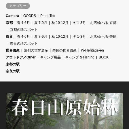
カテゴリー
Camera
GOODS
PhotoTec
京都
春 4-6月
夏 7-9月
秋 10-12月
冬 1-3月
お店/食べる-京都
京都の珍スポット
奈良
春 4-6月
夏 7-9月
秋 10-12月
冬 1-3月
お店/食べる-奈良
奈良の珍スポット
世界遺産
京都の世界遺産
奈良の世界遺産
W-Heritage-en
アウトドア／Other
キャンプ用品
キャンプ & Fishing
BOOK
京都の駅
奈良の駅