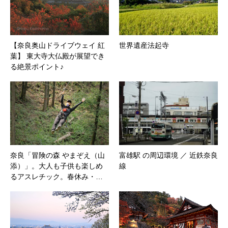
【奈良奥山ドライブウェイ 紅
世界遺産法起寺
葉】 東大寺大仏殿が展望でき
る絶景ポイント♪
奈良「冒険の森 やまぞえ（山
富雄駅 の周辺環境 ／ 近鉄奈良
添）」。大人も子供も楽しめ
線
るアスレチック。春休み・…