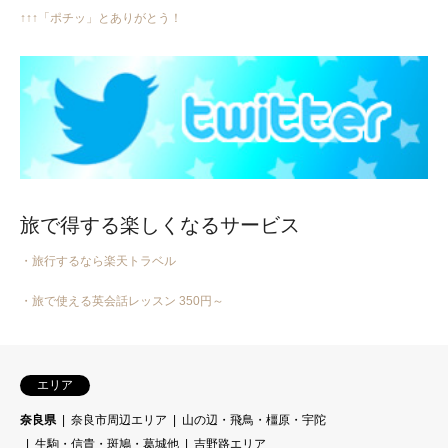
↑↑↑「ポチッ」とありがとう！
旅で得する楽しくなるサービス
・旅行するなら楽天トラベル
・旅で使える英会話レッスン 350円～
エリア
奈良県
奈良市周辺エリア
山の辺・飛鳥・橿原・宇陀
生駒・信貴・斑鳩・葛城他
吉野路エリア