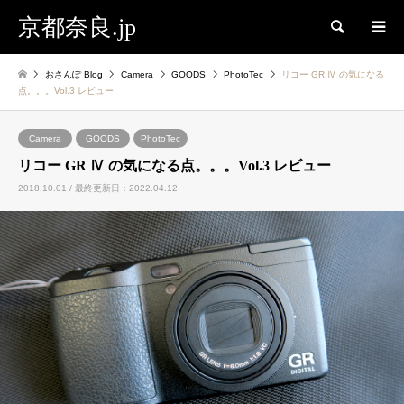
京都奈良.jp
検索
おさんぽ Blog
Camera
GOODS
PhotoTec
リコー GR Ⅳ の気になる
点。。。Vol.3 レビュー
Camera
GOODS
PhotoTec
リコー GR Ⅳ の気になる点。。。Vol.3 レビュー
2018.10.01 / 最終更新日：2022.04.12