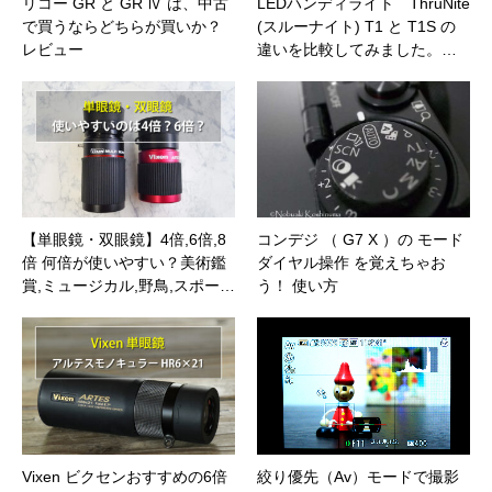
リコー GR と GR Ⅳ は、中古
LEDハンディライト ThruNite
で買うならどちらが買いか？
(スルーナイト) T1 と T1S の
レビュー
違いを比較してみました。…
【単眼鏡・双眼鏡】4倍,6倍,8
コンデジ （ G7 X ）の モード
倍 何倍が使いやすい？美術鑑
ダイヤル操作 を覚えちゃお
賞,ミュージカル,野鳥,スポー…
う！ 使い方
Vixen ビクセンおすすめの6倍
絞り優先（Av）モードで撮影