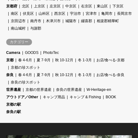
京都府
北区
上京区
左京区
中京区
右京区
東山区
下京区
南区
伏見区
山科区
西京区
宇治市
宮津市
亀岡市
長岡京市
京田辺市
南丹市
木津川市
城陽市
綴喜郡
相楽郡精華町
南山城村
与謝郡
カテゴリー
Camera
GOODS
PhotoTec
京都
春 4-6月
夏 7-9月
秋 10-12月
冬 1-3月
お店/食べる-京都
京都の珍スポット
奈良
春 4-6月
夏 7-9月
秋 10-12月
冬 1-3月
お店/食べる-奈良
奈良の珍スポット
世界遺産
京都の世界遺産
奈良の世界遺産
W-Heritage-en
アウトドア／Other
キャンプ用品
キャンプ & Fishing
BOOK
京都の駅
奈良の駅