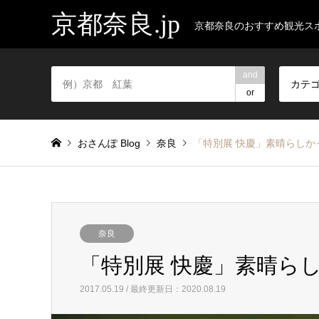
京都奈良.jp
京都奈良のおすすめ観光ス
and
カテ
or
おさんぽ Blog
奈良
「特別展 快慶」素晴らしか
奈良
「特別展 快慶」素晴ら
2017.05.19 / 最終更新日：2020.08.19