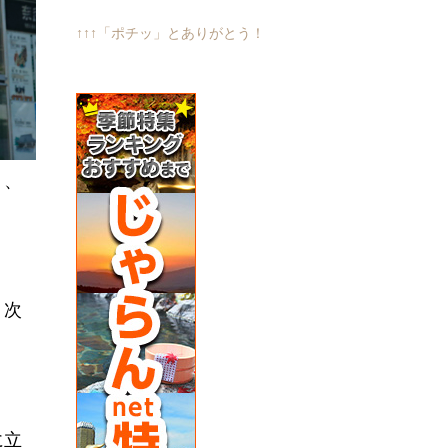
↑↑↑「ポチッ」とありがとう！
り、
、次
に立