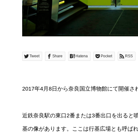
Tweet
Share
Hatena
Pocket
RSS
2017年4月8日から奈良国立博物館にて開催
近鉄奈良駅の東口2番または3番出口を出ると
基の像があります。ここは行基広場とも呼ば