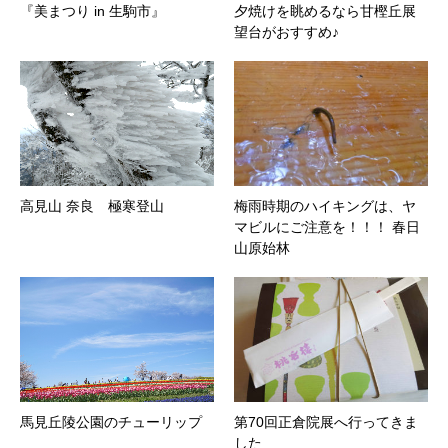
『美まつり in 生駒市』
夕焼けを眺めるなら甘樫丘展
望台がおすすめ♪
高見山 奈良 極寒登山
梅雨時期のハイキングは、ヤ
マビルにご注意を！！！ 春日
山原始林
馬見丘陵公園のチューリップ
第70回正倉院展へ行ってきま
した