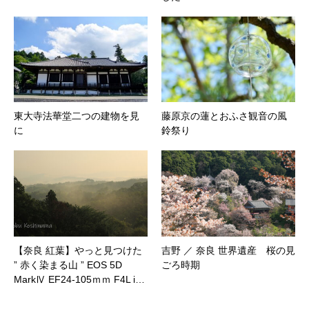
東大寺法華堂二つの建物を見
藤原京の蓮とおふさ観音の風
に
鈴祭り
【奈良 紅葉】やっと見つけた
吉野 ／ 奈良 世界遺産 桜の見
” 赤く染まる山 ” EOS 5D
ごろ時期
MarkⅣ EF24-105ｍｍ F4L i…