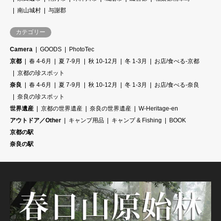
南山城村
与謝郡
カテゴリー
Camera
GOODS
PhotoTec
京都
春 4-6月
夏 7-9月
秋 10-12月
冬 1-3月
お店/食べる-京都
京都の珍スポット
奈良
春 4-6月
夏 7-9月
秋 10-12月
冬 1-3月
お店/食べる-奈良
奈良の珍スポット
世界遺産
京都の世界遺産
奈良の世界遺産
W-Heritage-en
アウトドア／Other
キャンプ用品
キャンプ & Fishing
BOOK
京都の駅
奈良の駅