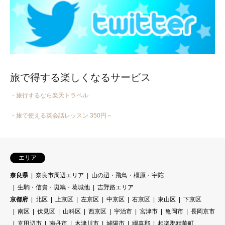
旅で得する楽しくなるサービス
・旅行するなら楽天トラベル
・旅で使える英会話レッスン 350円～
エリア
奈良県
奈良市周辺エリア
山の辺・飛鳥・橿原・宇陀
生駒・信貴・斑鳩・葛城他
吉野路エリア
京都府
北区
上京区
左京区
中京区
右京区
東山区
下京区
南区
伏見区
山科区
西京区
宇治市
宮津市
亀岡市
長岡京市
京田辺市
南丹市
木津川市
城陽市
綴喜郡
相楽郡精華町