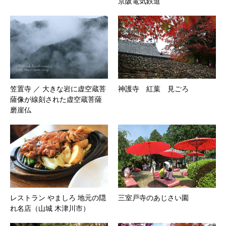
京阪電気鉄道
笠置寺 ／ 大きな岩に虚空蔵菩
神護寺 紅葉 見ごろ
薩像が線刻された虚空蔵菩薩
磨崖仏
レストラン やましろ 地元の隠
三室戸寺のあじさい園
れ名店（山城 木津川市）