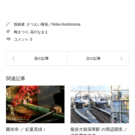
投稿者:
さつえい隊長／Nobu Koshinuma
梅まつり
,
花のなまえ
コメント:
0
関連記事
圓光寺 ／ 紅葉見頃 ♪
龍谷大前深草駅 の周辺環境 ／