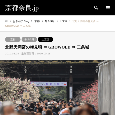
京都奈良.jp
検索
おさんぽ Blog
京都
冬 1-3月
上京区
北野天満宮の梅見頃 ⇒
GROWOLD ⇒ 二条城
京都
冬 1-3月
上京区
北野天満宮の梅見頃 ⇒ GROWOLD ⇒ 二条城
2019.02.25 / 最終更新日：2020.05.18