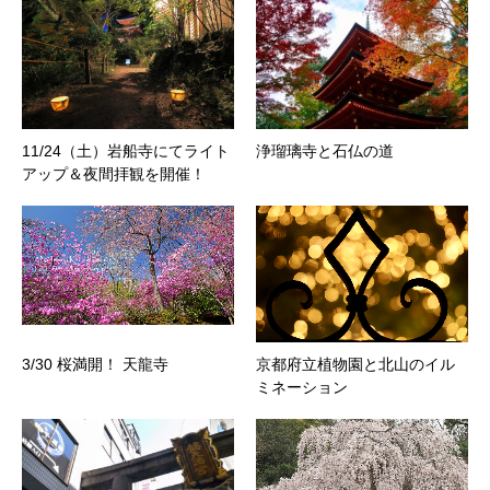
11/24（土）岩船寺にてライト
浄瑠璃寺と石仏の道
アップ＆夜間拝観を開催！
3/30 桜満開！ 天龍寺
京都府立植物園と北山のイル
ミネーション