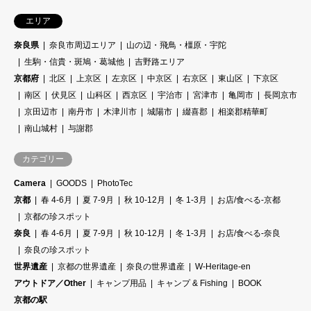
エリア
奈良県
奈良市周辺エリア
山の辺・飛鳥・橿原・宇陀
生駒・信貴・斑鳩・葛城他
吉野路エリア
京都府
北区
上京区
左京区
中京区
右京区
東山区
下京区
南区
伏見区
山科区
西京区
宇治市
宮津市
亀岡市
長岡京市
京田辺市
南丹市
木津川市
城陽市
綴喜郡
相楽郡精華町
南山城村
与謝郡
カテゴリー
Camera
GOODS
PhotoTec
京都
春 4-6月
夏 7-9月
秋 10-12月
冬 1-3月
お店/食べる-京都
京都の珍スポット
奈良
春 4-6月
夏 7-9月
秋 10-12月
冬 1-3月
お店/食べる-奈良
奈良の珍スポット
世界遺産
京都の世界遺産
奈良の世界遺産
W-Heritage-en
アウトドア／Other
キャンプ用品
キャンプ & Fishing
BOOK
京都の駅