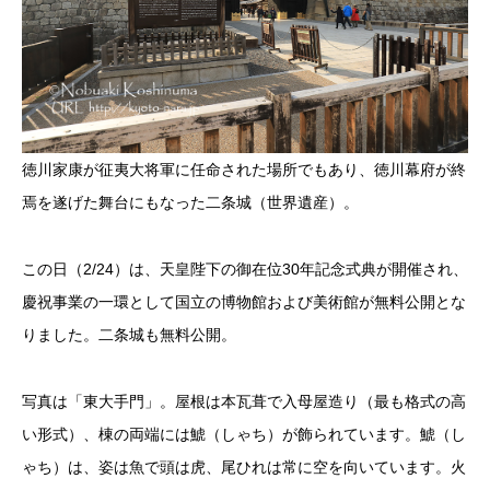
徳川家康が征夷大将軍に任命された場所でもあり、徳川幕府が終
焉を遂げた舞台にもなった二条城（世界遺産）。
この日（2/24）は、天皇陛下の御在位30年記念式典が開催され、
慶祝事業の一環として国立の博物館および美術館が無料公開とな
りました。二条城も無料公開。
写真は「東大手門」。屋根は本瓦葺で入母屋造り（最も格式の高
い形式）、棟の両端には鯱（しゃち）が飾られています。鯱（し
ゃち）は、姿は魚で頭は虎、尾ひれは常に空を向いています。火