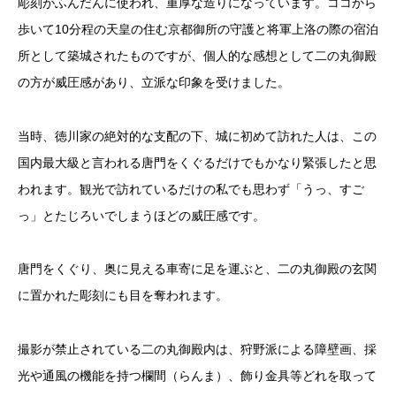
彫刻がふんだんに使われ、重厚な造りになっています。ココから
歩いて10分程の天皇の住む京都御所の守護と将軍上洛の際の宿泊
所として築城されたものですが、個人的な感想として二の丸御殿
の方が威圧感があり、立派な印象を受けました。
当時、徳川家の絶対的な支配の下、城に初めて訪れた人は、この
国内最大級と言われる唐門をくぐるだけでもかなり緊張したと思
われます。観光で訪れているだけの私でも思わず「うっ、すご
っ」とたじろいでしまうほどの威圧感です。
唐門をくぐり、奥に見える車寄に足を運ぶと、二の丸御殿の玄関
に置かれた彫刻にも目を奪われます。
撮影が禁止されている二の丸御殿内は、狩野派による障壁画、採
光や通風の機能を持つ欄間（らんま）、飾り金具等どれを取って