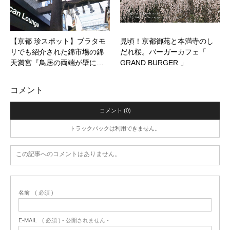
【京都 珍スポット】ブラタモ
見頃！京都御苑と本満寺のし
リでも紹介された錦市場の錦
だれ桜。バーガーカフェ「
天満宮『鳥居の両端が壁に…
GRAND BURGER 」
コメント
コメント (0)
トラックバックは利用できません。
この記事へのコメントはありません。
名前
( 必須 )
E-MAIL
( 必須 ) - 公開されません -