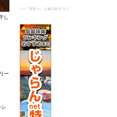
↑↑↑「ポチッ」とありがとう！
干し
リー
ーシ