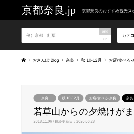
京都奈良.jp
京都奈良のおすすめ観光ス
and
カテ
or
おさんぽ Blog
奈良
秋 10-12月
お店/食べる-
奈良
秋 10-12月
お店/食べる-奈良
奈良
若草山からの夕焼けが
2018.11.06 / 最終更新日：2020.06.28