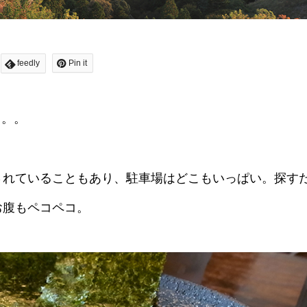
feedly
Pin it
。。。
されていることもあり、駐車場はどこもいっぱい。探す
お腹もペコペコ。