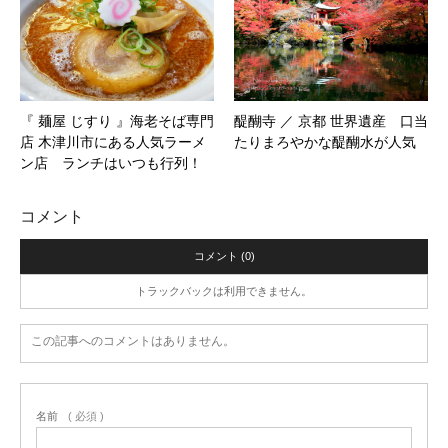
『 麺屋 じすり 』海老そば専門
醍醐寺 ／ 京都 世界遺産 口当
店 木津川市にある人気ラーメ
たりまろやかな醍醐水が人気
ン店 ランチはいつも行列！
コメント
コメント (0)
トラックバックは利用できません。
この記事へのコメントはありません。
名前
( 必須 )