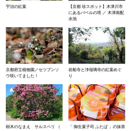
宇治の紅葉
【京都 珍スポット】木津川市
にあるバベルの塔 ／ 木津南配
水池
京都府立植物園／セツブンソ
岩船寺と浄瑠璃寺の紅葉めぐ
ウ咲いてました！
り
樹木のなまえ サルスベリ （
「 御生菓子司 ふたば 」の抹茶