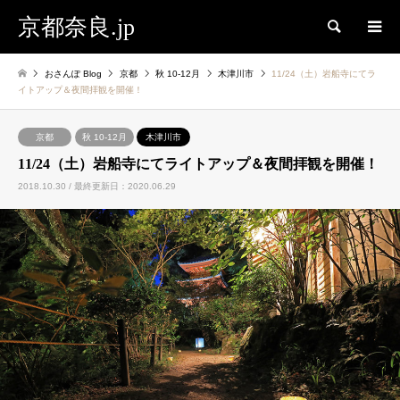
京都奈良.jp
検索
おさんぽ Blog
京都
秋 10-12月
木津川市
11/24（土）岩船寺にてラ
イトアップ＆夜間拝観を開催！
京都
秋 10-12月
木津川市
11/24（土）岩船寺にてライトアップ＆夜間拝観を開催！
2018.10.30 / 最終更新日：2020.06.29