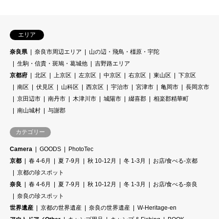
エリア
奈良県
奈良市周辺エリア
山の辺・飛鳥・橿原・宇陀
生駒・信貴・斑鳩・葛城他
吉野路エリア
京都府
北区
上京区
左京区
中京区
右京区
東山区
下京区
南区
伏見区
山科区
西京区
宇治市
宮津市
亀岡市
長岡京市
京田辺市
南丹市
木津川市
城陽市
綴喜郡
相楽郡精華町
南山城村
与謝郡
カテゴリー
Camera
GOODS
PhotoTec
京都
春 4-6月
夏 7-9月
秋 10-12月
冬 1-3月
お店/食べる-京都
京都の珍スポット
奈良
春 4-6月
夏 7-9月
秋 10-12月
冬 1-3月
お店/食べる-奈良
奈良の珍スポット
世界遺産
京都の世界遺産
奈良の世界遺産
W-Heritage-en