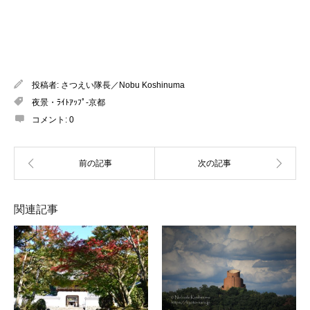
投稿者:
さつえい隊長／Nobu Koshinuma
夜景・ﾗｲﾄｱｯﾌﾟ-京都
コメント:
0
関連記事