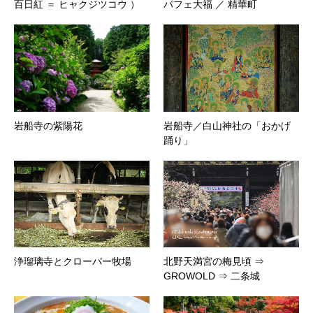
百日紅 ＝ ヒャクジツコウ ）
パフェ大福 ／ 精華町
岩船寺の紫陽花
岩船寺／白山神社の「おかげ
踊り」
浄瑠璃寺とクローバー牧場
北野天満宮の梅見頃 ⇒
GROWOLD ⇒ 二条城