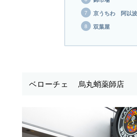
錦市場
京うちわ 阿以
双葉屋
ベローチェ 烏丸蛸薬師店