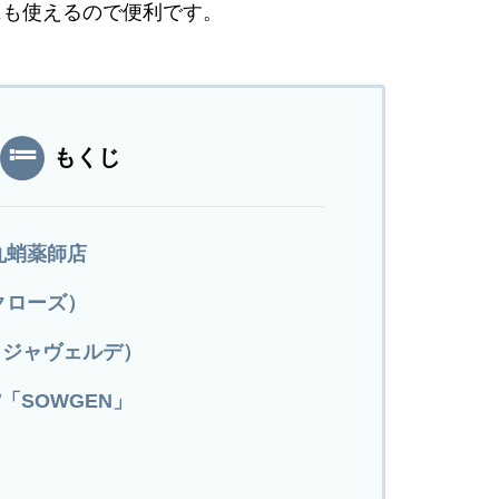
にも使えるので便利です。
もくじ
丸蛸薬師店
イクローズ）
（ロジャヴェルデ）
「SOWGEN」
川