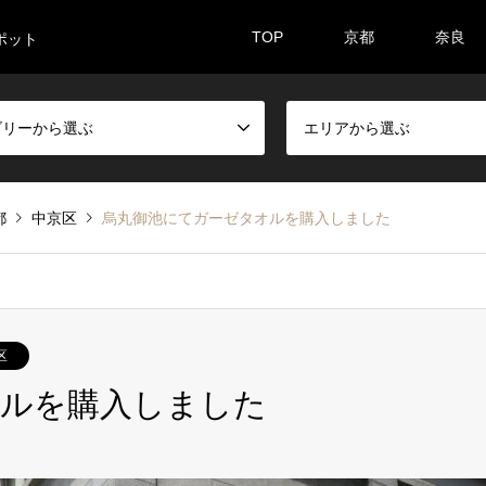
TOP
京都
奈良
ポット
ゴリーから選ぶ
エリアから選ぶ
都
中京区
烏丸御池にてガーゼタオルを購入しました
区
オルを購入しました