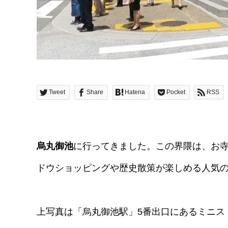
Tweet
Share
Hatena
Pocket
RSS
烏丸御池
に行ってきました。この界隈は、お
ドウショッピングや歴史散策が楽しめる人気
上写真は「烏丸御池駅」5番出口にあるミニス