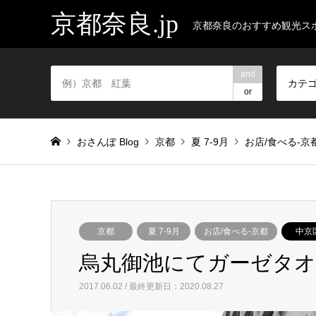
京都奈良.jp
京都奈良のおすすめ観光ス
and
カテ
or
おさんぽ Blog
京都
夏 7-9月
お店/食べる-京
京都
夏 7-9月
お店/食べる-京都
中京
烏丸御池にてガーゼタ
2017.06.02 / 最終更新日：2020.08.27