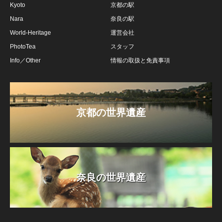
Kyoto
京都の駅
Nara
奈良の駅
World-Heritage
運営会社
PhotoTea
スタッフ
Info／Other
情報の取扱と免責事項
京都の世界遺産
奈良の世界遺産