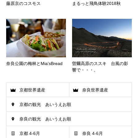
藤原京のコスモス
まるっと飛鳥体験2018秋
奈良公園の梅林とMia’sBread
曽爾高原のススキ 台風の影
響で・・・。
京都世界遺産
奈良世界遺産
京都の観光 あいうえお順
奈良の観光 あいうえお順
京都 4-6月
奈良 4-6月