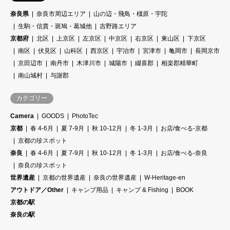
奈良県
奈良市周辺エリア
山の辺・飛鳥・橿原・宇陀
生駒・信貴・斑鳩・葛城他
吉野路エリア
京都府
北区
上京区
左京区
中京区
右京区
東山区
下京区
南区
伏見区
山科区
西京区
宇治市
宮津市
亀岡市
長岡京市
京田辺市
南丹市
木津川市
城陽市
綴喜郡
相楽郡精華町
南山城村
与謝郡
カテゴリー
Camera
GOODS
PhotoTec
京都
春 4-6月
夏 7-9月
秋 10-12月
冬 1-3月
お店/食べる-京都
京都の珍スポット
奈良
春 4-6月
夏 7-9月
秋 10-12月
冬 1-3月
お店/食べる-奈良
奈良の珍スポット
世界遺産
京都の世界遺産
奈良の世界遺産
W-Heritage-en
アウトドア／Other
キャンプ用品
キャンプ & Fishing
BOOK
京都の駅
奈良の駅