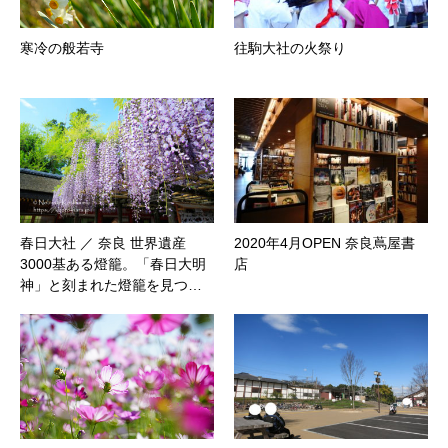
寒冷の般若寺
往駒大社の火祭り
春日大社 ／ 奈良 世界遺産
2020年4月OPEN 奈良蔦屋書
3000基ある燈籠。「春日大明
店
神」と刻まれた燈籠を見つ…