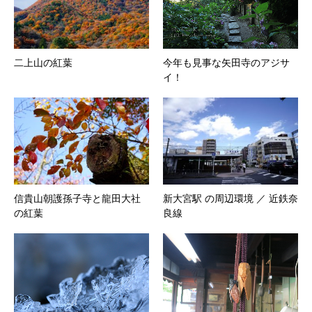
二上山の紅葉
今年も見事な矢田寺のアジサ
イ！
信貴山朝護孫子寺と龍田大社
新大宮駅 の周辺環境 ／ 近鉄奈
の紅葉
良線