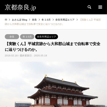
京都奈良.jp
検索
おさんぽ Blog
奈良
冬 1-3月
奈良市周辺エリア
【実験くん】平城宮
跡から大和郡山城まで自転車で安全に辿りつけるのか。
奈良
冬 1-3月
奈良市周辺エリア
【実験くん】平城宮跡から大和郡山城まで自転車で安全
に辿りつけるのか。
2019.02.18 / 最終更新日：2020.05.18