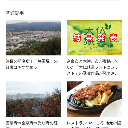
関連記事
注目の新名所！「将軍塚」の
奈良市と木津川市が実施して
紅葉はおすすめ ♪
いた「大仏鉄道フォトコンテ
スト」の受賞作品が発表さ…
善峯寺⇒金蔵寺⇒光明寺の紅
レストラン やましろ 地元の隠