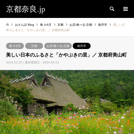
京都奈良.jp
検索
おさんぽ Blog
春 4-6月
京都
お店/食べる-京都
南丹市
美しい日
本のふるさと「かやぶきの里」／ 京都府美山町
春 4-6月
京都
お店/食べる-京都
南丹市
美しい日本のふるさと「かやぶきの里」／ 京都府美山町
2016.03.25 / 最終更新日：2020.06.14