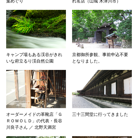
葉めぐり
れ名店（山城 木津川市）
キャンプ場もある渓谷がきれ
京都御所参観、事前申込不要
いな府立るり渓自然公園
となりました。
オーダーメイドの革靴店「Ｇ
三十三間堂に行ってきました
ＲＯＷＯＬＤ」の代表・長谷
川良子さん ／ 北野天満宮