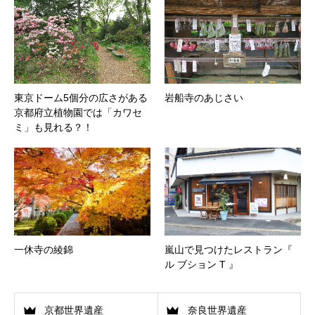
東京ドーム5個分の広さがある
岩船寺のあじさい
京都府立植物園では「カワセ
ミ」も見れる？！
一休寺の綾錦
嵐山で見つけたレストラン『
ル ブション T 』
京都世界遺産
奈良世界遺産