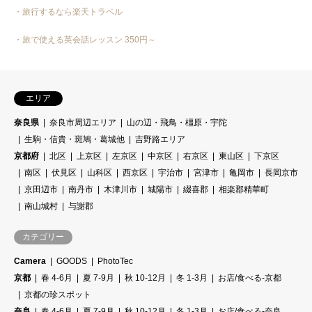
・旅行するなら楽天トラベル
・旅で使える英会話レッスン 350円～
エリア
奈良県
奈良市周辺エリア
山の辺・飛鳥・橿原・宇陀
生駒・信貴・斑鳩・葛城他
吉野路エリア
京都府
北区
上京区
左京区
中京区
右京区
東山区
下京区
南区
伏見区
山科区
西京区
宇治市
宮津市
亀岡市
長岡京市
京田辺市
南丹市
木津川市
城陽市
綴喜郡
相楽郡精華町
南山城村
与謝郡
カテゴリー
Camera
GOODS
PhotoTec
京都
春 4-6月
夏 7-9月
秋 10-12月
冬 1-3月
お店/食べる-京都
京都の珍スポット
奈良
春 4-6月
夏 7-9月
秋 10-12月
冬 1-3月
お店/食べる-奈良