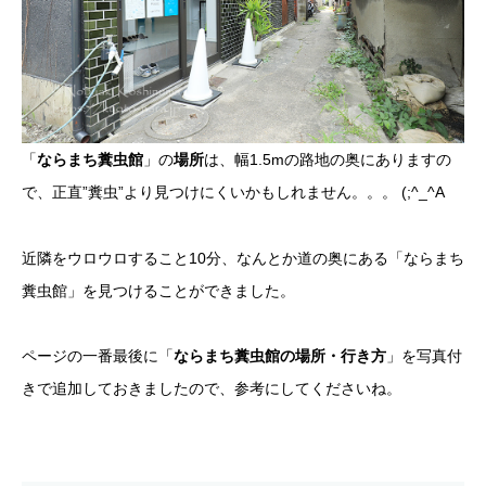
「
ならまち糞虫館
」の
場所
は、幅1.5mの路地の奥にありますの
で、正直”糞虫”より見つけにくいかもしれません。。。 (;^_^A
近隣をウロウロすること10分、なんとか道の奥にある「ならまち
糞虫館」を見つけることができました。
ページの一番最後に「
ならまち糞虫館の場所・行き方
」を写真付
きで追加しておきましたので、参考にしてくださいね。