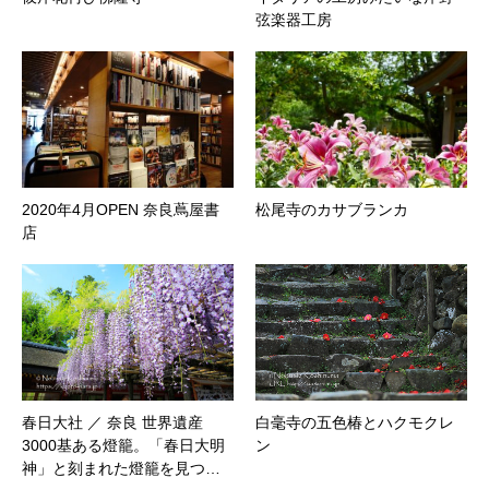
弦楽器工房
2020年4月OPEN 奈良蔦屋書
松尾寺のカサブランカ
店
春日大社 ／ 奈良 世界遺産
白毫寺の五色椿とハクモクレ
3000基ある燈籠。「春日大明
ン
神」と刻まれた燈籠を見つ…