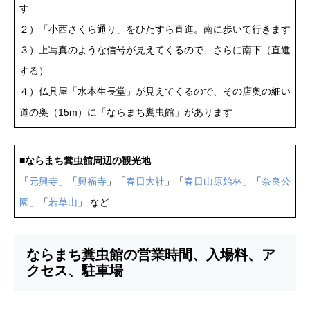
す
２）「小西さくら通り」をひたすら直進。南に歩いて行きます
３）上写真のような信号が見えてくるので、さらに南下（直進
する）
４）仏具屋「水本生長堂」が見えてくるので、その店奥の細い
道の奥（15m）に「ならまち糞虫館」があります
■
ならまち糞虫館周辺の観光地
「
元興寺
」「
興福寺
」「
春日大社
」「
春日山原始林
」「
奈良公
園
」「
若草山
」 など
ならまち糞虫館の営業時間、入場料、ア
クセス、駐車場