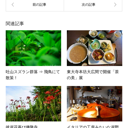
関連記事
吐山スズラン群落 ⇒ 飛鳥にて
東大寺本坊大広間で開催「茶
散策！
の美」展
彼岸花再び佛隆寺
イタリアの工房みたいな岸野