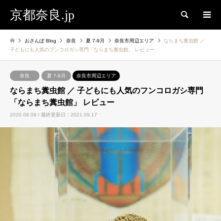
京都奈良.jp
検索
おさんぽ Blog
奈良
夏 7-9月
奈良市周辺エリア
ならまち糞虫館 ／
子どもにも人気のフンコロガシ専門「ならまち糞虫館」 レビュー
奈良
夏 7-9月
奈良市周辺エリア
ならまち糞虫館 ／ 子どもにも人気のフンコロガシ専門
「ならまち糞虫館」 レビュー
2020.08.09 / 最終更新日：2021.09.17